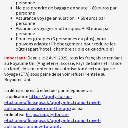
personne
Ne pas prendre de bagage en soute: - 80 euros par
personne
Assurance voyage annulation : + 60 euros par
personne
Assurance voyages multirisques: + 90 euros par
personne
Pour les groupes (3 personnes ou plus), nous
pouvons adapter l'hébergement pour réduire les
oûts (apart'hotel, chambre triple ou quadruple)
Important:
Depuis le 2 Avril 2025, tous les français se rendant
au Royaume Uni (Angleterre, Ecosse, Pays de Galles et Irlande
du Nord) doivent obtenir une autorisation électronique de
voyage (ETA) sous peine de se voir refuser l'entrée au
Royaume Uni.
La démarche est à effectuer par téléphone via
https://apply-for-an-
l’application
eta.homeoffice.gov.uk/apply/electronic-travel-
authorisation/easier-on-the-app
ou par
https://apply-for-an-
ordinateur
eta.homeoffice.gov.uk/apply/electronic-travel-
authorisation/how-to-apply