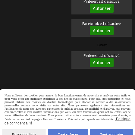
Pinterest est désactivé.
Autoriser
Facebook est désactivé.
Autoriser
Tweet
Pinterest est désactivé.
Autoriser
Nous utilisons des cookies pour assurer le bon fonctionnement de notre site et analyser notre trafic et
Autoriser
Facebook est désactivé.
pour vous offrir une meilleure expérience à des fins de statistiques. Pour cela, nos partenaires et nous
peuvent utiliser des cookies ou d'autres technologies pour stocker et accéder à des informations
personnelles comme votre visite sur notre site. Nous partageons également des informations sur
l'utilisation de notre site avec nos partenaires de médias sociaux, de publicité et d'analyse, qui peuvent
combiner celles-ci avec d'autres informations que vous leur avez fournies ou qu'ils ont collectées lors de
votre utilisation de leurs services. Vous pouvez retirer votre consentement, enregistré pour 6 mois, à
Mentions Légales
Conditions générales de vente
Politique
l'aide du lien en pied de page « Gestion Cookies ». Voir notre politique de confidentialité :
de confidentialité
Politique de confidentialité
Gestion cookies
Assurance voyage
Facebook
Personnaliser
Tout refuser
Tout accepter